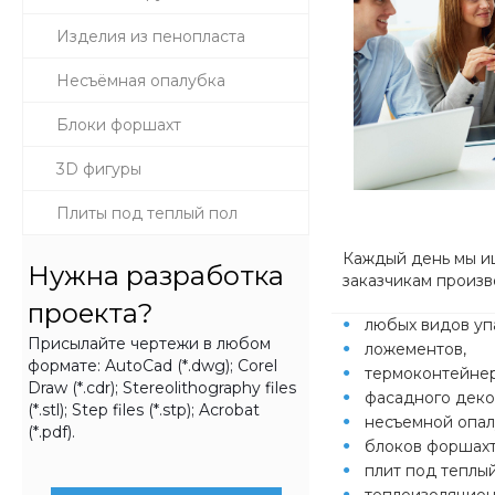
Изделия из пенопласта
Несъёмная опалубка
Блоки форшахт
3D фигуры
Плиты под теплый пол
Каждый день мы и
Нужна разработка
заказчикам произв
проекта?
любых видов уп
Присылайте чертежи в любом
ложементов,
формате: AutoCad (*.dwg); Corel
термоконтейнер
Draw (*.cdr); Stereolithography files
фасадного деко
(*.stl); Step files (*.stp); Acrobat
несъемной опал
(*.pdf).
блоков форшахт
плит под теплый
теплоизоляцион