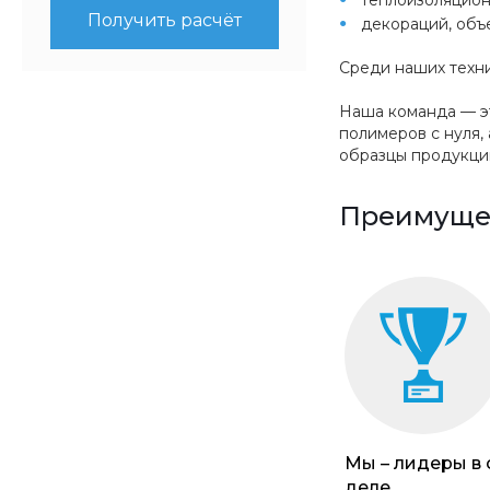
Получить расчёт
декораций, объ
Среди наших техни
Наша команда — эт
полимеров с нуля,
образцы продукции
Преимущес
Мы – лидеры в
деле