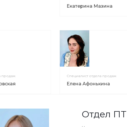
Екатерина Мазина
а продаж
Специалист отдела продаж
овская
Елена Афонькина
Отдел П