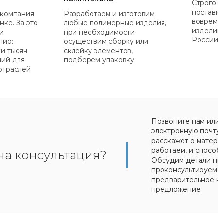
Строго
постав
 компания
Разработаем и изготовим
воврем
нке. За это
любые полимерные изделия,
издели
и
при необходимости
России
лио:
осуществим сборку или
ки тысяч
склейку элементов,
лий для
подберем упаковку.
отраслей
Позвоните нам ил
электронную почт
расскажет о матер
работаем, и спосо
на консультация?
Обсудим детали п
проконсультируем
предварительное 
предложение.