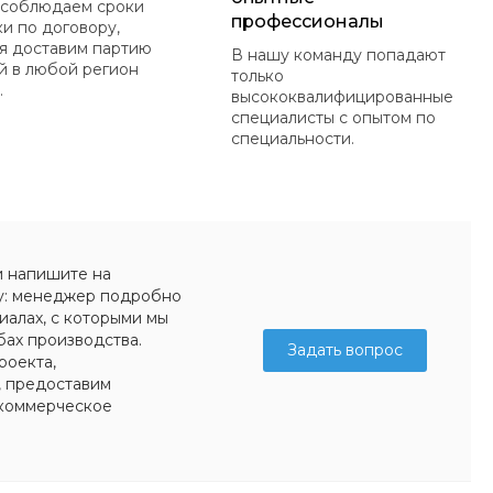
 соблюдаем сроки
профессионалы
ки по договору,
я доставим партию
В нашу команду попадают
й в любой регион
только
.
высококвалифицированные
специалисты с опытом по
специальности.
и напишите на
у: менеджер подробно
иалах, с которыми мы
бах производства.
Задать вопрос
роекта,
, предоставим
коммерческое