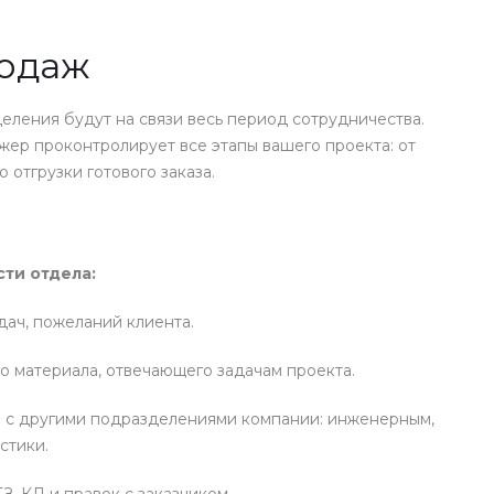
родаж
ления будут на связи весь период сотрудничества.
ер проконтролирует все этапы вашего проекта: от
 отгрузки готового заказа.
ти отдела:
дач, пожеланий клиента.
 материала, отвечающего задачам проекта.
 с другими подразделениями компании: инженерным,
стики.
З, КД и правок с заказчиком.