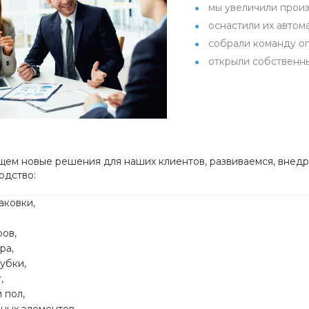
мы увеличили произ
оснастили их автом
собрали команду о
открыли собственн
щем новые решения для наших клиентов, развиваемся, внед
одство:
аковки,
ов,
ра,
убки,
,
 пол,
ных элементов,