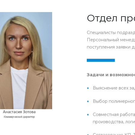
Отдел п
Специалисты подразде
Персональный менедж
поступления заявки до
Задачи и возможнос
Выяснение всех за
Выбор полимерного
Совместная работа
производства, логи
Согласование КП, Т