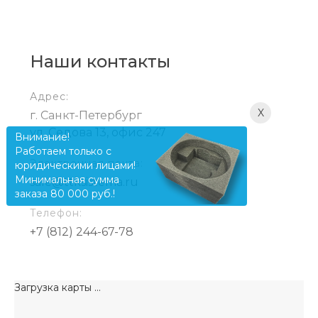
Наши контакты
Адрес:
X
г. Санкт-Петербург
ул. Седова 13, офис 247
Внимание!
Работаем только с
Электронная почта:
юридическими лицами!
Минимальная сумма
sale@ttksistema.ru
заказа 80 000 руб.!
Телефон:
+7 (812) 244-67-78
Загрузка карты ...