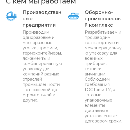
С кем мы работаем
Производствен
Оборонно-
ные
промышленны
предприятия
й комплекс
Производим
Разрабатываем и
одноразовые и
производим
многоразовые
транспортную и
уголки, профили,
межоперационну
термоконтейнеры,
ю упаковку для
ложементы и
военных
комбинированную
приборов,
упаковку для
техники,
компаний разных
амуниции.
отраслей
Соблюдаем
промышленности
требования
– от пищевой до
ГОСТов и ТУ, а
строительной и
готовые
других.
упаковочные
элементы
доставим в
установленные
договором сроки.