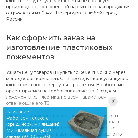
клиент не будет удовлетворен и не согласует
производство полноценной партии. Готовая продукция
отгружается из Санкт-Петербурга в любой город
России.
Как оформить заказ на
изготовление пластиковых
ложементов
Узнать цену товаров и купить ложемент можно через
менеджеров компании. Они проведут консультацию с
клиентом, а после вернутся с расчетом. В работе мы
ориентируемся на требования клиента. Создаем
ложементы из пластика, по всем параметрам
X
отвечающие его ТЗ.
Внимание!
Офисы и производство компании располагаются в
Работаем только с
окрестностях и в городе Санкт-Петербург. Однако
юридическими лицами!
наша служба логистики доставляет пластиковые
Минимальная сумма
ложементы и другую пластмассовую продукцию по
заказа 80 000 руб.!