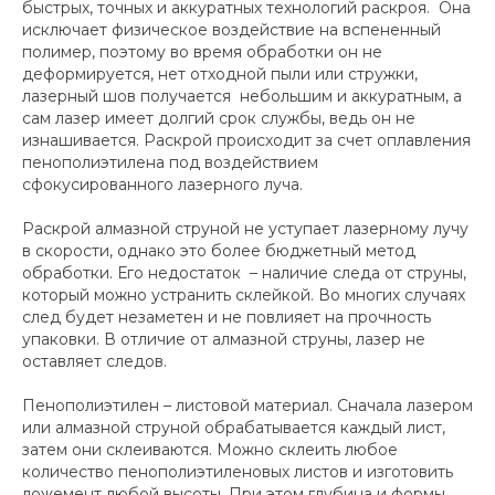
быстрых, точных и аккуратных технологий раскроя. Она
исключает физическое воздействие на вспененный
полимер, поэтому во время обработки он не
деформируется, нет отходной пыли или стружки,
лазерный шов получается небольшим и аккуратным, а
сам лазер имеет долгий срок службы, ведь он не
изнашивается. Раскрой происходит за счет оплавления
пенополиэтилена под воздействием
сфокусированного лазерного луча.
Раскрой алмазной струной не уступает лазерному лучу
в скорости, однако это более бюджетный метод
обработки. Его недостаток – наличие следа от струны,
который можно устранить склейкой. Во многих случаях
след будет незаметен и не повлияет на прочность
упаковки. В отличие от алмазной струны, лазер не
оставляет следов.
Пенополиэтилен – листовой материал. Сначала лазером
или алмазной струной обрабатывается каждый лист,
затем они склеиваются. Можно склеить любое
количество пенополиэтиленовых листов и изготовить
ложемент любой высоты. При этом глубина и формы