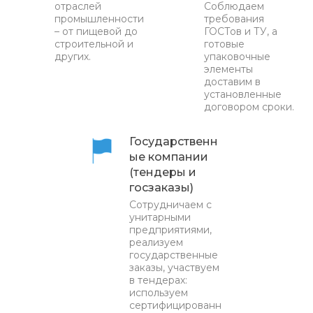
отраслей
Соблюдаем
промышленности
требования
– от пищевой до
ГОСТов и ТУ, а
строительной и
готовые
других.
упаковочные
элементы
доставим в
установленные
договором сроки.
Государственн
ые компании
(тендеры и
госзаказы)
Сотрудничаем с
унитарными
предприятиями,
реализуем
государственные
заказы, участвуем
в тендерах:
используем
сертифицированн