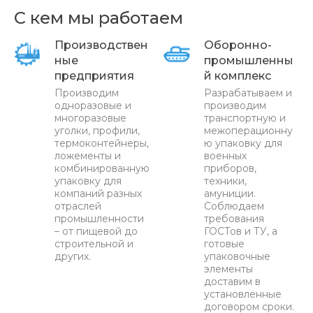
С кем мы работаем
Производствен
Оборонно-
ные
промышленны
предприятия
й комплекс
Производим
Разрабатываем и
одноразовые и
производим
многоразовые
транспортную и
уголки, профили,
межоперационну
термоконтейнеры,
ю упаковку для
ложементы и
военных
комбинированную
приборов,
упаковку для
техники,
компаний разных
амуниции.
отраслей
Соблюдаем
промышленности
требования
– от пищевой до
ГОСТов и ТУ, а
строительной и
готовые
других.
упаковочные
элементы
доставим в
установленные
договором сроки.