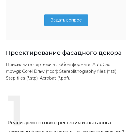
Задать вопрос
Проектирование фасадного декора
Присылайте чертежи в любом формате: AutoCad
(*.dwg); Corel Draw (*.cdr); Stereolithography files (*.stl);
Step files (*.stp); Acrobat (*.pdf).
1
Реализуем готовые решения из каталога
Изготовим фасадные элементы из каталога в срок от 7