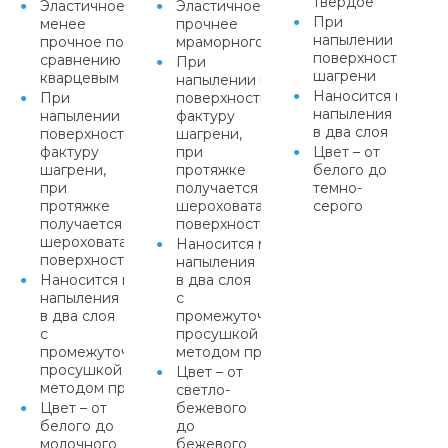
твердое
Эластичное,
Эластичное,
При
менее
прочнее
напылении прида
прочное по
мраморного
поверхности факт
сравнению с
При
шагрени
кварцевым
напылении придает
Наносится метод
При
поверхности
напыления
напылении придает
фактуру
в два слоя
поверхности
шагрени,
фактуру
при
Цвет – от
шагрени,
протяжке
белого до
при
получается равномерная
темно-
протяжке
шероховатая
серого
получается равномерная
поверхность
шероховатая
Наносится методом
поверхность
напыления
Наносится методом
в два слоя
напыления
с
в два слоя
промежуточной
с
просушкой или
промежуточной
методом протяжки
просушкой или
Цвет – от
методом протяжки
светло-
Цвет – от
бежевого
белого до
до
молочного
бежевого