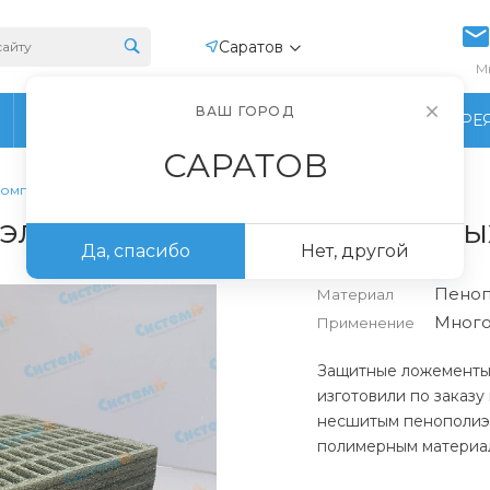
Саратов
М
ВАШ ГОРОД
ПРОИЗВОДСТВО
ФОТОГАЛЕРЕ
САРАТОВ
 компьютерных комплектующих
 элементы для компьютерн
Да, спасибо
Нет, другой
Пеноп
Материал
Много
Применение
Защитные ложементы
изготовили по заказу
несшитым пенополиэт
полимерным материа