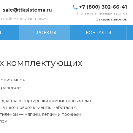
+7 (800) 302-66-41
sale@ttksistema.ru
И отвечать на ваши звонки
ы любим получать письма
Заказать звонок
Я
ПРОЕКТЫ
КОНТАКТЫ
ых комплектующих
олиэтилен
разовое
 для транспортировки компьютерных плат
 нашего нового клиента. Работали с
иленом — мягким, легким и прочным
лом.