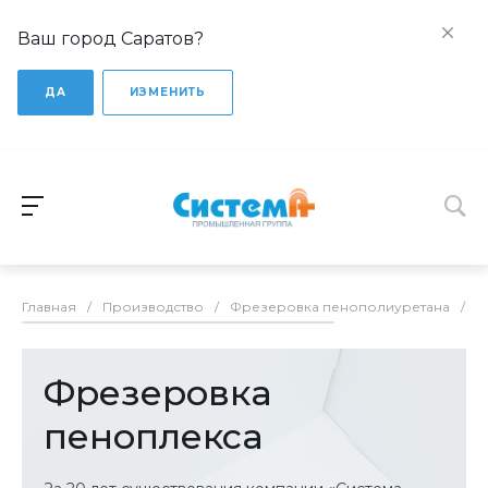
Ваш город Саратов?
ДА
ИЗМЕНИТЬ
Главная
/
Производство
/
Фрезеровка пенополиуретана
/
Ф
Фрезеровка
пеноплекса