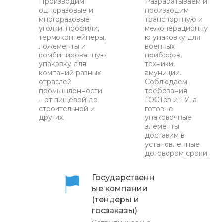
Производим
Разрабатываем и
одноразовые и
производим
многоразовые
транспортную и
уголки, профили,
межоперационну
термоконтейнеры,
ю упаковку для
ложементы и
военных
комбинированную
приборов,
упаковку для
техники,
компаний разных
амуниции.
отраслей
Соблюдаем
промышленности
требования
– от пищевой до
ГОСТов и ТУ, а
строительной и
готовые
других.
упаковочные
элементы
доставим в
установленные
договором сроки.
Государственн
ые компании
(тендеры и
госзаказы)