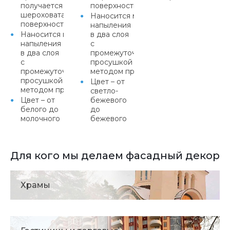
получается равномерная
поверхность
шероховатая
Наносится методом
поверхность
напыления
Наносится методом
в два слоя
напыления
с
в два слоя
промежуточной
с
просушкой или
промежуточной
методом протяжки
просушкой или
Цвет – от
методом протяжки
светло-
Цвет – от
бежевого
белого до
до
молочного
бежевого
Для кого мы делаем фасадный декор
Храмы