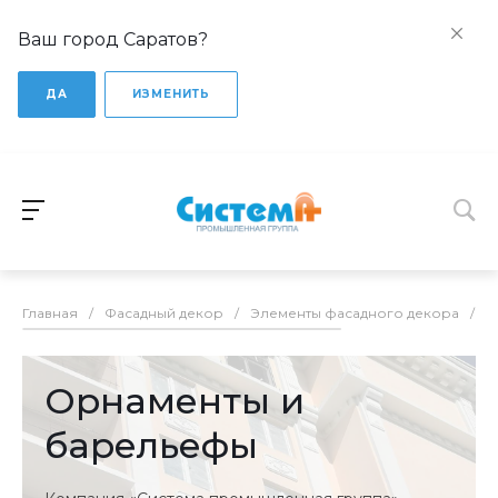
Ваш город Саратов?
ДА
ИЗМЕНИТЬ
Главная
/
Фасадный декор
/
Элементы фасадного декора
/
О
Орнаменты и
барельефы