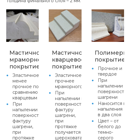
Толщина финального слоя – 2 мм.
Мастичное
Мастичное
Полимерцеме
мраморное
кварцевое
покрытие
покрытие
покрытие
Прочное и
твердое
Эластичное,
Эластичное,
При
менее
прочнее
напылении прида
прочное по
мраморного
поверхности факт
сравнению с
При
шагрени
кварцевым
напылении придает
Наносится метод
При
поверхности
напыления
напылении придает
фактуру
в два слоя
поверхности
шагрени,
фактуру
при
Цвет – от
шагрени,
протяжке
белого до
при
получается равномерная
темно-
протяжке
шероховатая
серого