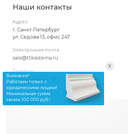
Наши контакты
Адрес:
г. Санкт-Петербург
ул. Седова 13, офис 247
Электронная почта:
sale@ttksistema.ru
X
Телефон:
Внимание!
+7 (812) 244-67-78
Работаем только с
юридическими лицами!
Минимальная сумма
заказа 100 000 руб.!
Загрузка карты ...