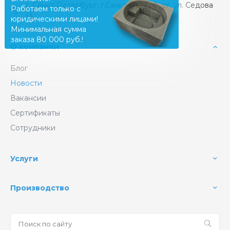
г. Санкт-Петербург, г.Санкт-Петербург, ул. Седова
Работаем только с
13
юридическими лицами!
Минимальная сумма
заказа 80 000 руб.!
О компании
Блог
Новости
Вакансии
Сертификаты
Сотрудники
Услуги
Производство